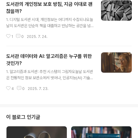
도서관의 개인정보 보호 방침, 지금 이대로 괜
찮을까?
글 내용
1. 디지털 도서관 시대, 개인정보는 어디까지 수집되나오늘
날의 도서관은 단순히 책을 대출하고 반납하는 공간을 넘
어, 다양한 디지털 서비스를 제공하는 복합 문화공간으로
1
0
2025. 7. 24.
변모하고 있다. 전자도서관 서비스, 온라인 회원가입, 좌석
예약 시스템, 프로그램 신청, Wi-Fi 접속 등 다양한 정보기
술이 도입되면서 도서관은 이전보다 훨씬 더 많은 이용자
도서관 데이터와 AI: 알고리즘은 누구를 위한
개인정보를 수집하고 저장하게 되었다. 대출 이력, 관심 분
야, 열람실 이용 패턴, 검색 기록까지 디지털화된 데이터는
것인가?
글 내용
서비스 개선에 큰 도움이 되지만, 그만큼 개인정보 보호 측
1. 알고리즘과 도서관: 추천 시스템의 그림자오늘날 도서관
면에서도 높은 수준의 관리가 필요하다. 문제는 도서관이
은 전통적인 정보 보관소에서 벗어나, 인공지능(AI) 기술과
수집하는 정보의 경계가 명확하지 않다는 데 있다. 예를 들
결합된 데이터 기반 지식 서비스 기관으로 진화하고 있습
어 프로그램 신청 시 불필요하게 나이, 성별, 직업까지 요구
4
0
2025. 7. 23.
니다. 그 중심에는 ‘추천 알고리즘’이 있습니다. 이용자의
하는 경우가 있으며, 일부..
대출 이력, 검색 기록, 관심 분야 등을 분석하여 개인 맞춤
형 콘텐츠나 도서를 추천하는 시스템은 도서관 서비스의
효율성을 극대화시켰습니다. 이용자는 더 적은 노력으로
더 관련성 높은 자료를 쉽게 찾을 수 있게 되었고, 도서관은
이 블로그 인기글
방대한 자료 속에서 큐레이션 기능을 수행하는 인공지능
도우미를 얻게 되었습니다.하지만 이처럼 편리한 시스템
뒤에는 ‘알고리즘이 누구를 위한 것인가’라는 본질적인 질