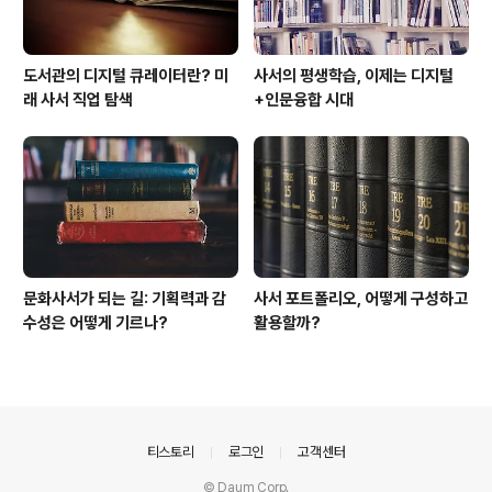
도서관의 디지털 큐레이터란? 미
사서의 평생학습, 이제는 디지털
래 사서 직업 탐색
+인문융합 시대
문화사서가 되는 길: 기획력과 감
사서 포트폴리오, 어떻게 구성하고
수성은 어떻게 기르나?
활용할까?
의안내
티스토리
로그인
고객센터
© Daum Corp.