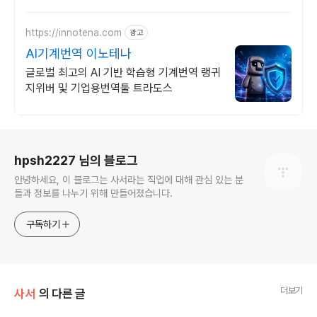
https://innotena.com
광고
AI기계번역 이노테나
글로벌 최고의 AI 기반 학습형 기계번역 랭귀
지위버 및 기업용번역툴 트라도스
로그 정보
hpsh2227 님의 블로그
안녕하세요, 이 블로그는 사서라는 직업에 대해 관심 있는 분
들과 정보를 나누기 위해 만들어졌습니다.
구독하기
더보기
사서
의 다른 글